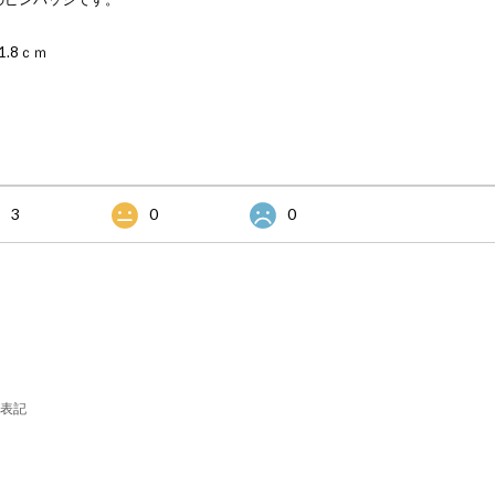
1.8ｃｍ
3
0
0
表記