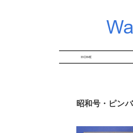
HOME
昭和号・ピン